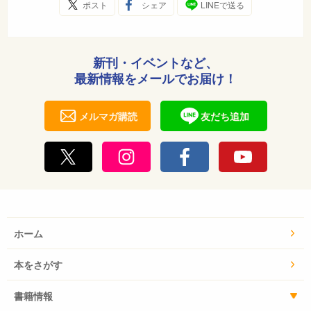
んな願いを込めて、この「いたいのかいじゅう」を書き
ポスト
シェア
LINEで送る
ました。
「いたいのかいじゅう」のモデルは、我が家にいた愛犬
新刊・イベントなど、
ドーベルマンのコロです。
最新情報をメールでお届け！
コロは、当時小学生だった息子が学校から帰ってくる時
間が、なぜかわかって、その時間になると急にそわそわ
メルマガ購読
友だち追加
し始め、庭の裏木戸の前で足踏みするようにして待つの
が、日課になっていました。
息子が帰ってくると、庭中転げまわり、チャンバラごっ
こをしたり、鬼ごっこしたり、かくれんぼしたりして、
遊びまわるのです。息子がいたずらして怒られると、コ
ロはいたたまれず悲しそうな顔をして、芝生の上を行っ
たりきたりと、おろおろしていました。
ホーム
そんなコロと息子の遊ぶ姿が、私の中でどんどん膨らん
で、この話の元となりました。
本をさがす
マーはちょっと弱虫で、好奇心旺盛、遊ぶの大好きな、
書籍情報
どこにでもいる普通の男の子です。いたいのかいじゅう