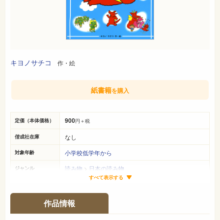
キヨノサチコ
作・絵
紙書籍
を購入
900
定価（本体価格）
円＋税
なし
偕成社在庫
小学校低学年から
対象年齢
読み物
>
日本の読み物
ジャンル
すべて表示する
21cm×16cm
サイズ（判型）
78ページ
ページ数
作品情報
978-4-03-460300-0
ISBN