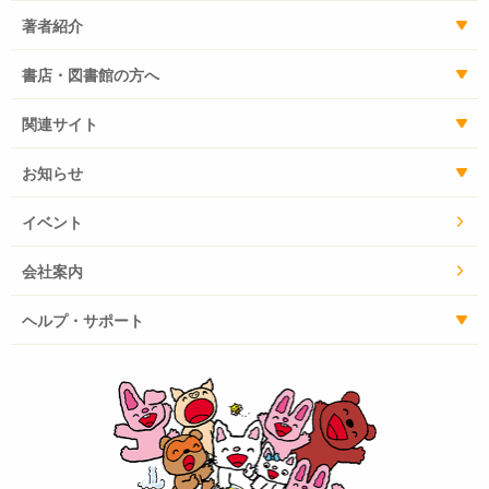
コロと遊んだり冒険したりしているうちに、嫌なこと、
著者紹介
恐いことなどから逃げ出さず、立ち向かい克服していけ
るようになります。
書店・図書館の方へ
この本を読んだ子どもたちも＜マーといっしょに強くな
ぁ～れ！＞という、私の夢と願いをめいっぱい盛り込み
関連サイト
ました。
お知らせ
大空を見上げて、自分自身の心も無限大に広げ、子ども
たちの心の広がりに負けないようにして、「どん、ど
イベント
ん、どん、どん……つよくなれ！」と祈って、書き上げ
ました。（キヨノサチコ）
会社案内
ヘルプ・サポート