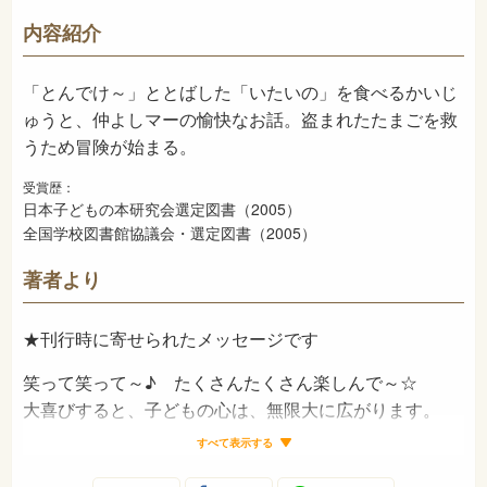
913
NDC
内容紹介
2005年7月
発売日
「とんでけ～」ととばした「いたいの」を食べるかいじ
ゅうと、仲よしマーの愉快なお話。盗まれたたまごを救
うため冒険が始まる。
受賞歴：
日本子どもの本研究会選定図書（2005）
全国学校図書館協議会・選定図書（2005）
著者より
★刊行時に寄せられたメッセージです
笑って笑って～♪ たくさんたくさん楽しんで～☆
大喜びすると、子どもの心は、無限大に広がります。
子どもたちが夢と希望を心に抱き、その無限大の広がり
すべて表示する
の中を自分自身を信じて力強く生きていってほしい、そ