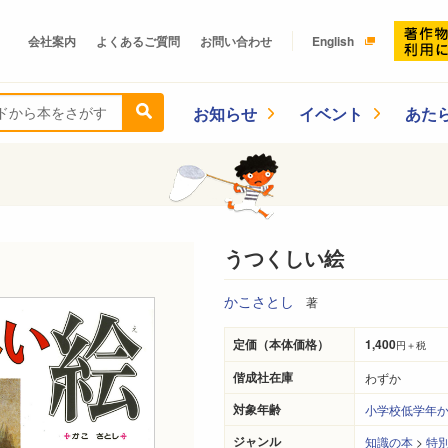
会社案内
よくあるご質問
お問い合わせ
English
お知らせ
イベント
あた
うつくしい絵
かこさとし
著
定価（本体価格）
1,400
円＋税
偕成社在庫
わずか
対象年齢
小学校低学年
ジャンル
知識の本
>
特