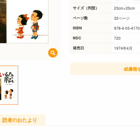
サイズ（判型）
23cm×25cm
ページ数
32ページ
ISBN
978-4-03-4170
NDC
720
発売日
1974年4月
紙書籍
読者のおたより