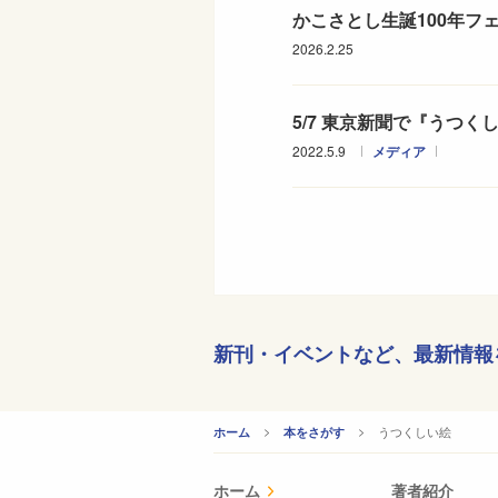
かこさとし生誕100年フ
2026.2.25
5/7 東京新聞で『うつ
2022.5.9
メディア
新刊・イベントなど、
最新情報
CURRENT:
うつくしい絵
ホーム
本をさがす
ホーム
著者紹介