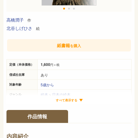
高橋潤子
作
北谷しげひさ
絵
紙書籍
を購入
1,600
定価（本体価格）
円＋税
あり
偕成社在庫
5歳から
対象年齢
絵本
>
日本の絵本
ジャンル
すべて表示する
29cm×22cm
サイズ（判型）
32ページ
ページ数
作品情報
978-4-03-350520-6
ISBN
726
NDC
内容紹介