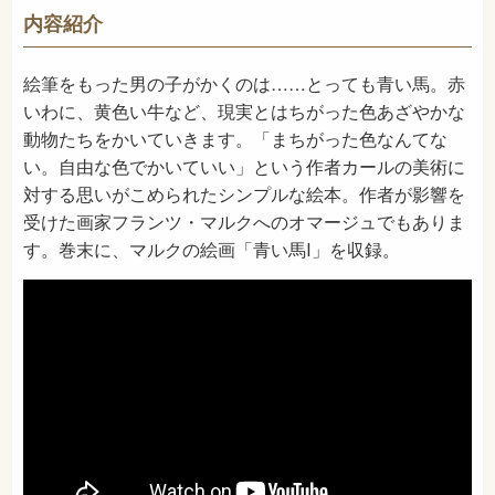
726
NDC
内容紹介
2014年2月
発売日
絵筆をもった男の子がかくのは……とっても青い馬。赤
いわに、黄色い牛など、現実とはちがった色あざやかな
動物たちをかいていきます。「まちがった色なんてな
い。自由な色でかいていい」という作者カールの美術に
対する思いがこめられたシンプルな絵本。作者が影響を
受けた画家フランツ・マルクへのオマージュでもありま
す。巻末に、マルクの絵画「青い馬Ⅰ」を収録。