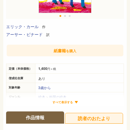
エリック・カール
作
アーサー・ビナード
訳
紙書籍
を購入
1,400
定価（本体価格）
円＋税
あり
偕成社在庫
3歳から
対象年齢
絵本
>
外国の絵本
ジャンル
すべて表示する
31cm×24cm
サイズ（判型）
25ページ
ページ数
作品情報
読者のおたより
978-4-03-348280-4
ISBN