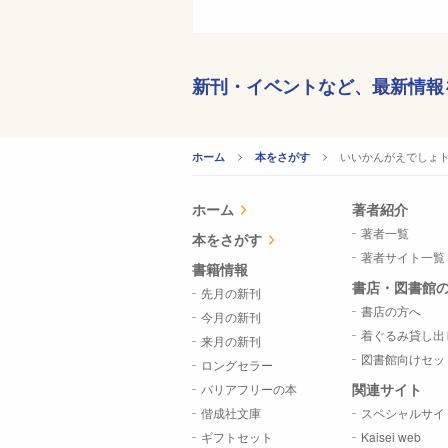
新刊・イベントなど、
最新情報
CURRENT:
いいかんがえでしょ
ホーム
本をさがす
ホーム
著者紹介
著者一覧
本をさがす
著者サイト一覧
書籍情報
書店・図書館
先月の新刊
書店の方へ
今月の新刊
着ぐるみ貸し出
来月の新刊
図書館向けセッ
ロングセラー
関連サイト
バリアフリーの本
偕成社文庫
スペシャルサイ
ギフトセット
Kaisei web