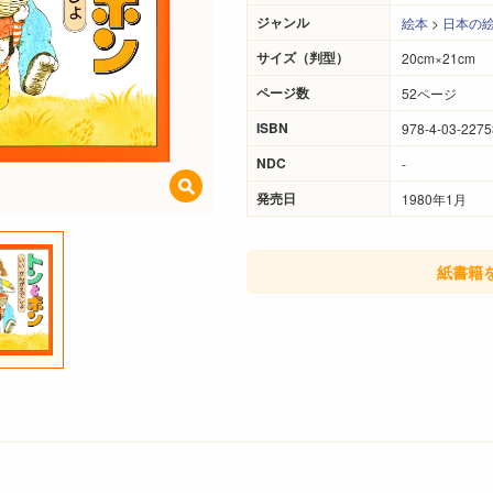
ジャンル
絵本
>
日本の
サイズ（判型）
20cm×21cm
ページ数
52ページ
ISBN
978-4-03-2275
NDC
-
発売日
1980年1月
紙書籍