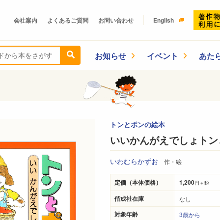
会社案内
よくあるご質問
お問い合わせ
English
お知らせ
イベント
あた
トンとポンの絵本
いいかんがえでしょトン
いわむらかずお
作・絵
定価（本体価格）
1,200
円＋税
偕成社在庫
なし
対象年齢
3歳から