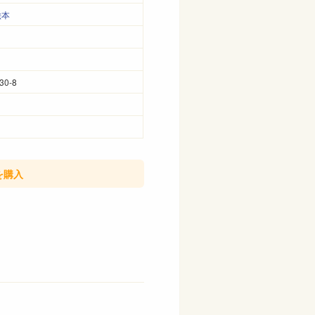
絵本
30-8
を購入