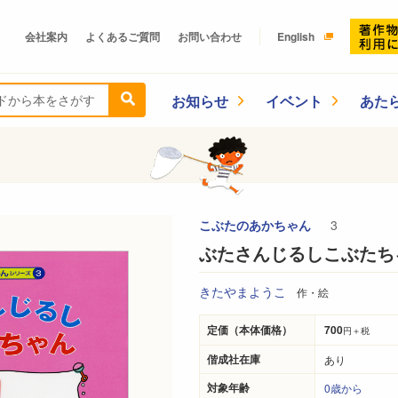
会社案内
よくあるご質問
お問い合わせ
English
お知らせ
イベント
あた
こぶたのあかちゃん
3
ぶたさんじるしこぶたち
きたやまようこ
作・絵
定価（本体価格）
700
円＋税
偕成社在庫
あり
対象年齢
0歳から