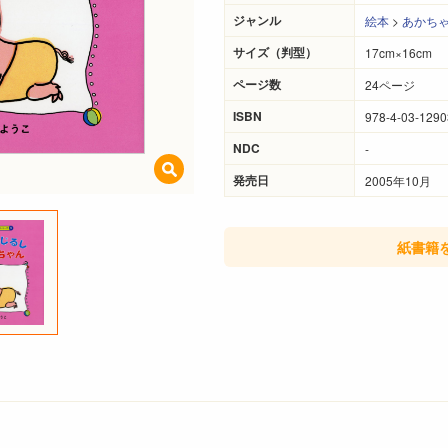
ジャンル
絵本
>
あかち
サイズ（判型）
17cm×16cm
ページ数
24ページ
ISBN
978-4-03-1290
NDC
-
発売日
2005年10月
紙書籍