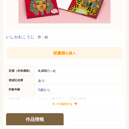
いしかわこうじ
作・絵
紙書籍
を購入
4,400
定価（本体価格）
円＋税
あり
偕成社在庫
0歳から
対象年齢
セット（箱入り）
>
日本の絵本
ジャンル
すべて表示する
21cm×21cm
サイズ（判型）
各28ページ
ページ数
作品情報
978-4-03-127211-7
ISBN