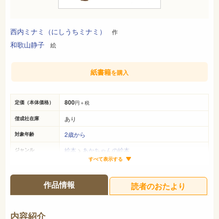
西内ミナミ（にしうちミナミ）
作
和歌山静子
絵
紙書籍
を購入
800
定価（本体価格）
円＋税
あり
偕成社在庫
2歳から
対象年齢
絵本
>
あかちゃんの絵本
ジャンル
すべて表示する
22cm×19cm
サイズ（判型）
32ページ
ページ数
作品情報
読者のおたより
978-4-03-122110-8
ISBN
726
NDC
内容紹介