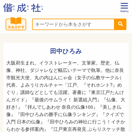
田中ひろみ
大阪府生まれ。イラストレーター、文筆家。歴史、仏
像、神社、ダジャレなど幅広いテーマで執筆。他に奈良
市観光大使、丸の内はんにゃ会（女子の仏教サークル）
代表、よみうりカルチャー「江戸、『それホント?』め
ぐり」講師などとしても活躍。著書に『東京江戸たんけ
んガイド』『最後のサムライ！ 新選組入門』『仏像、大
好き! 』『拝んでしあわせ 奈良の仏像100』『美しき仏
像』『田中ひろみの勝手に仏像ランキング』『クイズで
入門 日本の仏像』『田中ひろみの神社に行こう！イチか
らわかる参拝案内』『江戸東京再発見 ぶらりスケッチ散