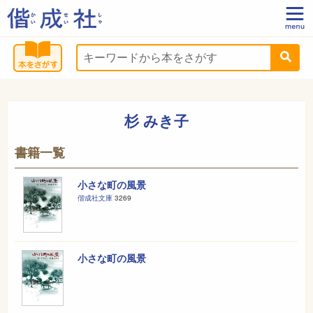
杉 みき子
書籍一覧
小さな町の風景
偕成社文庫
3269
小さな町の風景