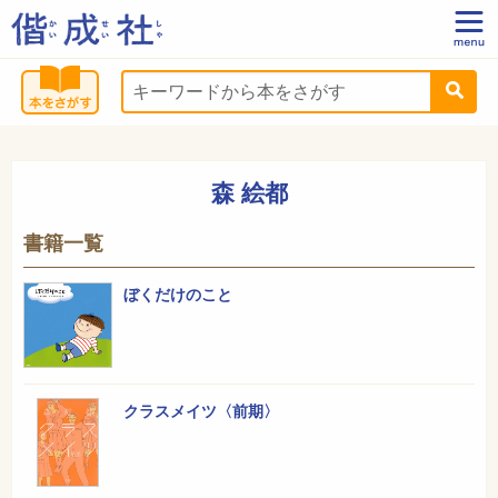
森 絵都
書籍一覧
ぼくだけのこと
クラスメイツ〈前期〉