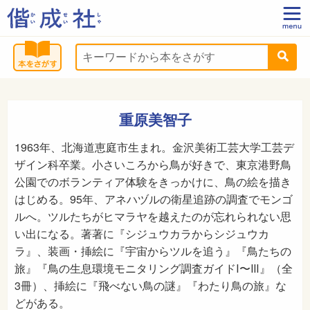
重原美智子
1963年、北海道恵庭市生まれ。金沢美術工芸大学工芸デ
ザイン科卒業。小さいころから鳥が好きで、東京港野鳥
公園でのボランティア体験をきっかけに、鳥の絵を描き
はじめる。95年、アネハヅルの衛星追跡の調査でモンゴ
ルへ。ツルたちがヒマラヤを越えたのが忘れられない思
い出になる。著著に『シジュウカラからシジュウカ
ラ』、装画・挿絵に『宇宙からツルを追う』『鳥たちの
旅』『鳥の生息環境モニタリング調査ガイドⅠ〜Ⅲ』（全
3冊）、挿絵に『飛べない鳥の謎』『わたり鳥の旅』な
どがある。