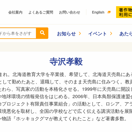
会社案内
よくあるご質問
お問い合わせ
English
お知らせ
イベント
あた
寺沢孝毅
生まれ。北海道教育大学を卒業後、希望して、北海道天売島にあ
師として勤めたあと、退職して、そのまま天売島に住みつく。教
わら、写真家の活動を本格化させる。1999年に天売島に開
地球環境の情報発信をはじめる。2006年、日本鳥類保護連盟会
命プロジェクト有限責任事業組合」の活動として、ロシア、ア
環境悪化を取材し、全国の学校などで広く伝える講演活動を展
ン物語『ホッキョクグマが教えてくれたこと』など著書多数。