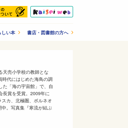
らしい本
書店・図書館の方へ
る天売小学校の教師とな
員時代にはじめた海鳥の調
設した「海の宇宙館」で、自
長賞を受賞。2009年に
ラスカ、北極圏、ボルネオ
開中。写真集『寒流が結ぶ