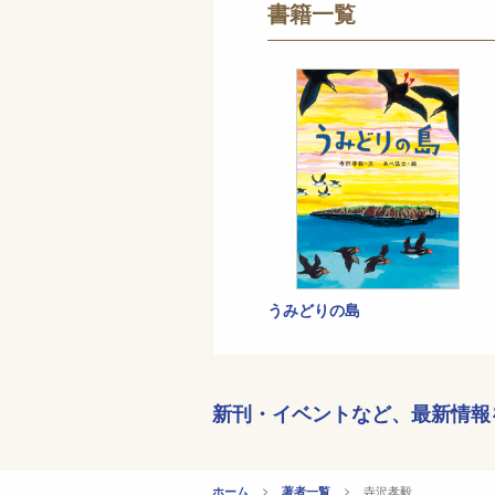
書籍一覧
うみどりの島
新刊・イベントなど、
最新情報
CURRENT:
寺沢孝毅
ホーム
著者一覧