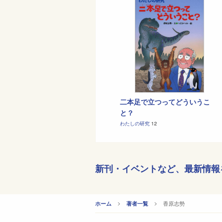
二本足で立つってどういうこ
と？
わたしの研究
12
新刊・イベントなど、
最新情報
CURRENT:
香原志勢
ホーム
著者一覧