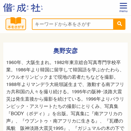
奥野安彦
1960年、大阪生まれ。1982年東京総合写真専門学校卒
業。1986年より韓国に留学して韓国語を学ぶかたわら、
ソウルオリンピックまで現地の若者たちなどを撮影。
1988年よりマンデラ大統領誕生まで、激動する南アフリ
カ共和国の人々を撮り続ける。1995年の阪神･淡路大震
災は発生直後から撮影を続けている。1996年よりパラリ
ンピック・アスリートたちの撮影にとりくみ、写真集
『BODY（ボディ）』を出版。写真集に『南アフリカの
声』、『ウブントゥ・南アフリカに生きる』、『瓦礫の
風貌 阪神淡路大震災1995』、『ガジュマルの木の下で