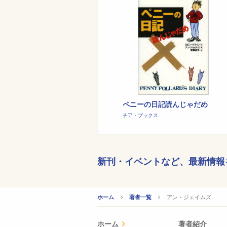
ペニーの日記読んじゃだめ
チア・ブックス
新刊・イベントなど、
最新情報
CURRENT:
アン・ジェイムズ
ホーム
著者一覧
ホーム
著者紹介