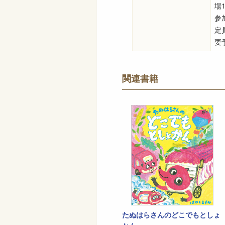
場1
参
定
要予
関連書籍
たぬはらさんのどこでもとしょ