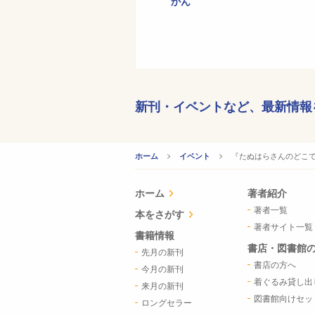
かん
新刊・イベントなど、
最新情報
CURRENT:
『たぬはらさんのどこ
ホーム
イベント
ホーム
著者紹介
著者一覧
本をさがす
著者サイト一覧
書籍情報
書店・図書館
先月の新刊
書店の方へ
今月の新刊
着ぐるみ貸し出
来月の新刊
図書館向けセッ
ロングセラー