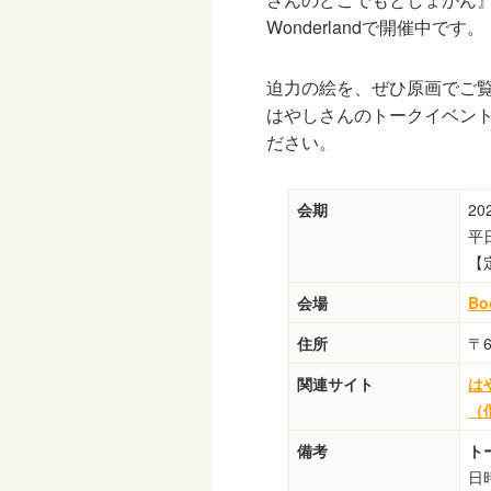
Wonderlandで開催中です。
迫力の絵を、ぜひ原画でご
はやしさんのトークイベン
ださい。
会期
2
平日
【
会場
Bo
住所
〒
関連サイト
は
（
備考
ト
日時