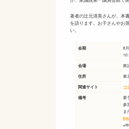
著者の辻元清美さんが、本
を語ります。お子さんやお
い。
会期
8
10
会場
衆
住所
東
関連サイト
つ
備考
要
参
ま
ht
※