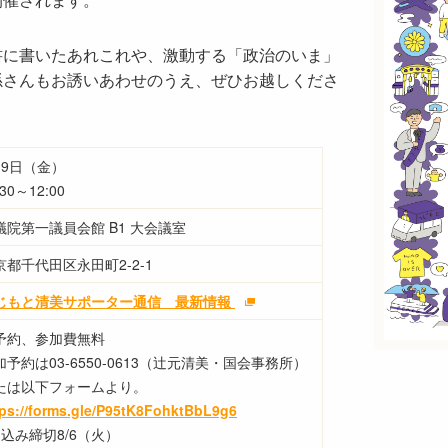
書に書いたあれこれや、激動する「政治のいま」
孫さんもお誘いあわせのうえ、ぜひお越しくださ
月9日（金）
:30～12:00
議院第一議員会館 B1 大会議室
京都千代田区永田町2-2-1
じもと清美サポーター通信 最新情報
予約、参加費無料
加予約は03-6550-0613（辻元清美・国会事務所）
たは以下フォームより。
tps://forms.gle/P95tK8FohktBbL9g6
申込み締切8/6（火）