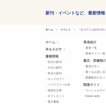
新刊・イベントなど、
最新情報
CURRENT:
『女の子でも総理大臣に
ホーム
イベント
ホーム
著者紹介
著者一覧
本をさがす
著者サイト一覧
書籍情報
書店・図書館
先月の新刊
書店の方へ
今月の新刊
着ぐるみ貸し出
来月の新刊
図書館向けセッ
ロングセラー
関連サイト
バリアフリーの本
偕成社文庫
スペシャルサイ
ギフトセット
Kaisei web
電子書籍