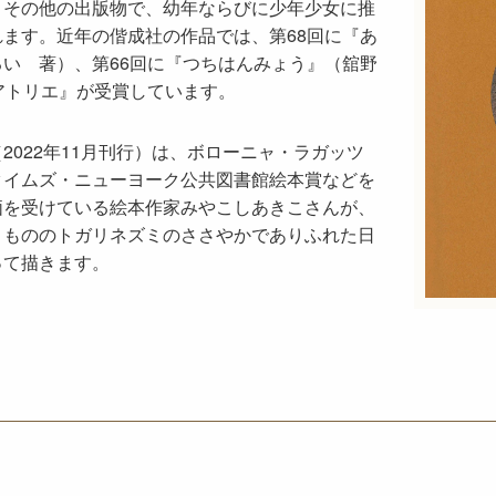
、その他の出版物で、幼年ならびに少年少女に推
ます。近年の偕成社の作品では、第68回に『あ
い 著）、第66回に『つちはんみょう』（舘野
アトリエ』が受賞しています。
2022年11月刊行）は、ボローニャ・ラガッツ
タイムズ・ニューヨーク公共図書館絵本賞などを
価を受けている絵本作家みやこしあきこさんが、
きもののトガリネズミのささやかでありふれた日
って描きます。