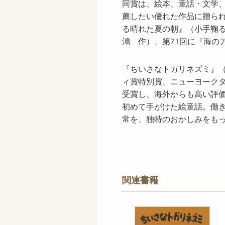
同賞は、絵本、童話・文学
薦したい優れた作品に贈られ
る晴れた夏の朝』（小手鞠る
鴻 作）、第71回に『海の
『ちいさなトガリネズミ』（
ィ賞特別賞、ニューヨーク
受賞し、海外からも高い評
初めて手がけた絵童話。働
常を、独特のおかしみをも
関連書籍