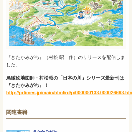
『きたかみがわ』（村松 昭 作）のリリースを配信しま
した。
鳥瞰絵地図師・村松昭の「日本の川」シリーズ最新刊は
『きたかみがわ』！
http://prtimes.jp/main/html/rd/p/000000133.000026693.ht
関連書籍
きたかみがわ