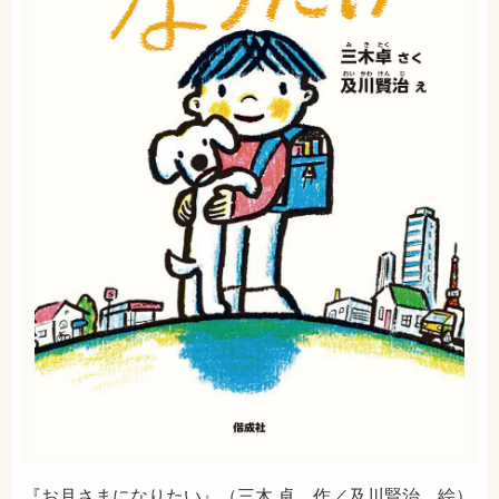
『お月さまになりたい』（三木 卓 作／及川賢治 絵）