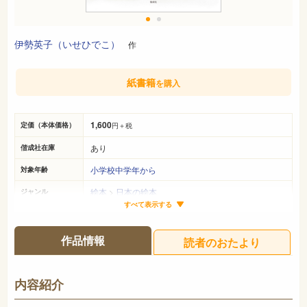
伊勢英子（いせひでこ）
作
紙書籍
を購入
1,600
定価（本体価格）
円＋税
あり
偕成社在庫
小学校中学年から
対象年齢
絵本
>
日本の絵本
ジャンル
すべて表示する
29cm×24cm
サイズ（判型）
40ページ
ページ数
作品情報
読者のおたより
978-4-03-963930-1
ISBN
726
NDC
内容紹介
2013年3月
発売日