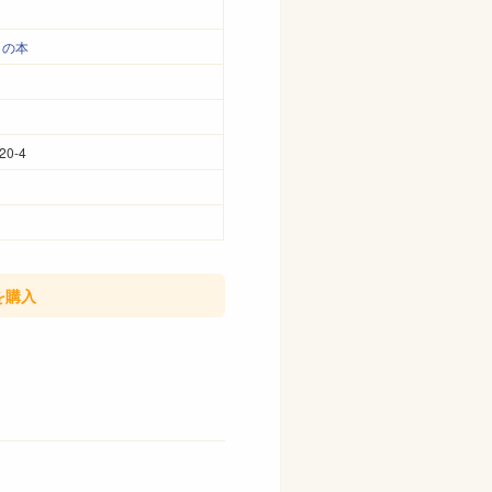
きの本
20-4
を購入