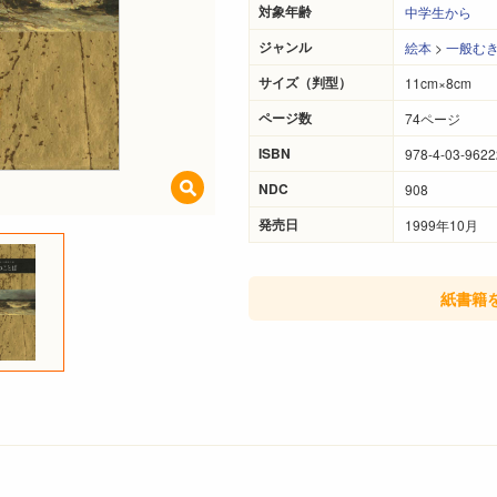
対象年齢
中学生から
ジャンル
絵本
>
一般む
サイズ（判型）
11cm×8cm
ページ数
74ページ
ISBN
978-4-03-9622
NDC
908
発売日
1999年10月
紙書籍