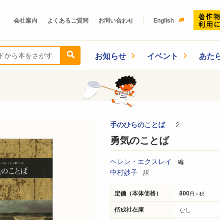
会社案内
よくあるご質問
お問い合わせ
English
お知らせ
イベント
あた
手のひらのことば
2
勇気のことば
ヘレン・エクスレイ
編
中村妙子
訳
定価（本体価格）
800
円＋税
偕成社在庫
なし