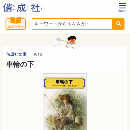
偕成社文庫
4016
車輪の下