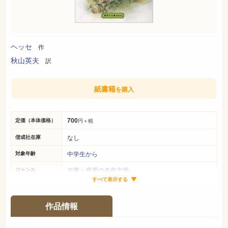
ヘッセ
作
秋山英夫
訳
紙書籍
を購入
700
定価（本体価格）
円＋税
なし
偕成社在庫
中学生から
対象年齢
文庫
>
世界の名作文学
ジャンル
すべて表示する
B6判
サイズ（判型）
-ページ
ページ数
作品情報
978-4-03-850160-9
ISBN