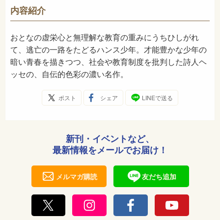
-
NDC
内容紹介
1977年4月
発売日
おとなの虚栄心と無理解な教育の重みにうちひしがれ
て、逃亡の一路をたどるハンス少年。才能豊かな少年の
暗い青春を描きつつ、社会や教育制度を批判した詩人ヘ
ッセの、自伝的色彩の濃い名作。
ポスト
シェア
LINEで送る
新刊・イベントなど、
最新情報をメールでお届け！
メルマガ購読
友だち追加