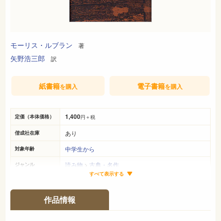
モーリス・ルブラン
著
矢野浩三郎
訳
紙書籍
電子書籍
を購入
を購入
1,400
定価（本体価格）
円＋税
あり
偕成社在庫
中学生から
対象年齢
読み物
>
古典・名作
ジャンル
すべて表示する
20cm×14cm
サイズ（判型）
304ページ
ページ数
作品情報
978-4-03-815130-9
ISBN