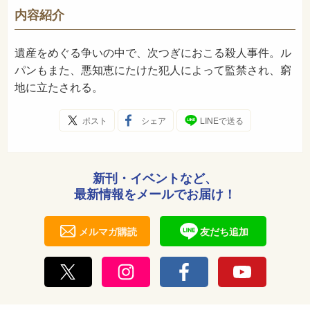
953
NDC
内容紹介
1983年1月
発売日
遺産をめぐる争いの中で、次つぎにおこる殺人事件。ル
パンもまた、悪知恵にたけた犯人によって監禁され、窮
地に立たされる。
ポスト
シェア
LINEで送る
新刊・イベントなど、
最新情報をメールでお届け！
メルマガ購読
友だち追加