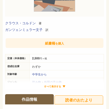
クラウス・コルドン
著
ガンツェンミュラー文子
訳
紙書籍
を購入
2,500
定価（本体価格）
円＋税
わずか
偕成社在庫
中学生から
対象年齢
読み物
>
外国の読み物
ジャンル
すべて表示する
21cm×15cm
サイズ（判型）
367ページ
ページ数
作品情報
読者のおたより
978-4-03-814250-5
ISBN