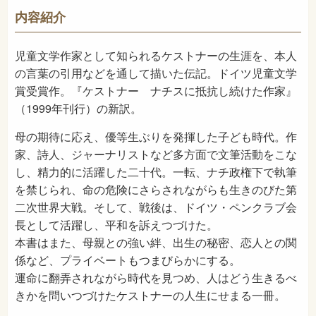
940
NDC
内容紹介
2022年3月
発売日
児童文学作家として知られるケストナーの生涯を、本人
の言葉の引用などを通して描いた伝記。ドイツ児童文学
賞受賞作。『ケストナー ナチスに抵抗し続けた作家』
（1999年刊行）の新訳。
母の期待に応え、優等生ぶりを発揮した子ども時代。作
家、詩人、ジャーナリストなど多方面で文筆活動をこな
し、精力的に活躍した二十代。一転、ナチ政権下で執筆
を禁じられ、命の危険にさらされながらも生きのびた第
二次世界大戦。そして、戦後は、ドイツ・ペンクラブ会
長として活躍し、平和を訴えつづけた。
本書はまた、母親との強い絆、出生の秘密、恋人との関
係など、プライベートもつまびらかにする。
運命に翻弄されながら時代を見つめ、人はどう生きるべ
きかを問いつづけたケストナーの人生にせまる一冊。