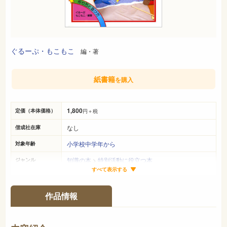
ぐるーぷ・もこもこ
編・著
紙書籍
を購入
1,800
定価（本体価格）
円＋税
なし
偕成社在庫
小学校中学年から
対象年齢
知識の本
>
特別活動に役立つ本
ジャンル
すべて表示する
26cm×21cm
サイズ（判型）
48ページ
ページ数
作品情報
978-4-03-812060-2
ISBN
-
NDC