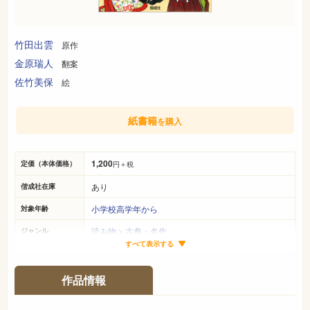
竹田出雲
原作
金原瑞人
翻案
佐竹美保
絵
紙書籍
を購入
1,200
定価（本体価格）
円＋税
あり
偕成社在庫
小学校高学年から
対象年齢
読み物
>
古典・名作
ジャンル
すべて表示する
20cm×14cm
サイズ（判型）
198ページ
ページ数
作品情報
978-4-03-744950-6
ISBN