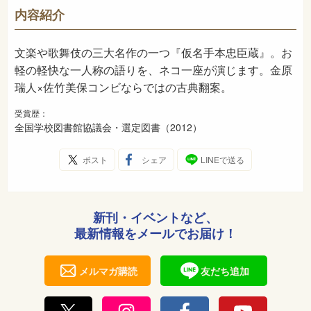
913
NDC
内容紹介
2012年11月
発売日
文楽や歌舞伎の三大名作の一つ『仮名手本忠臣蔵』。お
軽の軽快な一人称の語りを、ネコ一座が演じます。金原
瑞人×佐竹美保コンビならではの古典翻案。
受賞歴：
全国学校図書館協議会・選定図書（2012）
ポスト
シェア
LINEで送る
新刊・イベントなど、
最新情報をメールでお届け！
メルマガ購読
友だち追加