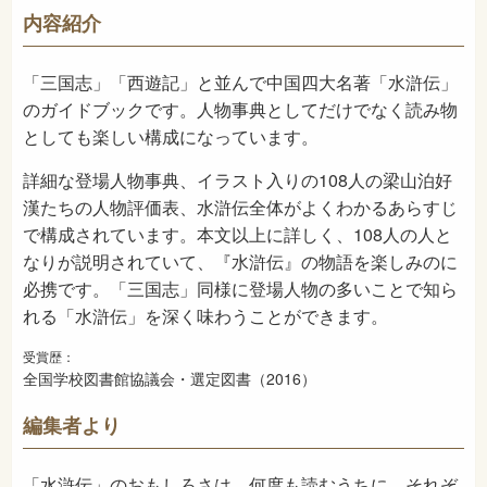
923
NDC
内容紹介
2016年3月
発売日
「三国志」「西遊記」と並んで中国四大名著「水滸伝」
のガイドブックです。人物事典としてだけでなく読み物
としても楽しい構成になっています。
詳細な登場人物事典、イラスト入りの108人の梁山泊好
漢たちの人物評価表、水滸伝全体がよくわかるあらすじ
で構成されています。本文以上に詳しく、108人の人と
なりが説明されていて、『水滸伝』の物語を楽しみのに
必携です。「三国志」同様に登場人物の多いことで知ら
れる「水滸伝」を深く味わうことができます。
受賞歴：
全国学校図書館協議会・選定図書（2016）
編集者より
「水滸伝」のおもしろさは、何度も読むうちに、それぞ