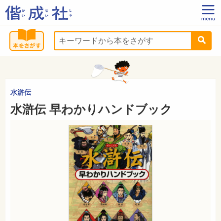
水滸伝
水滸伝 早わかりハンドブック