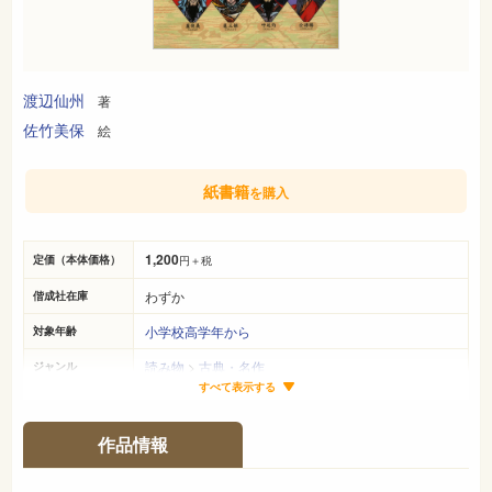
渡辺仙州
著
佐竹美保
絵
紙書籍
を購入
1,200
定価（本体価格）
円＋税
わずか
偕成社在庫
小学校高学年から
対象年齢
読み物
>
古典・名作
ジャンル
すべて表示する
19cm×13cm
サイズ（判型）
238ページ
ページ数
作品情報
978-4-03-744900-1
ISBN