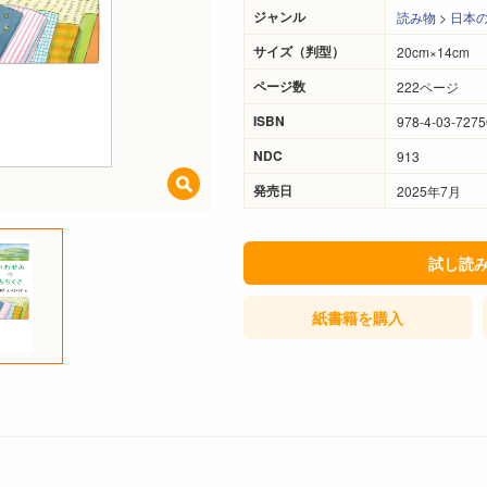
ジャンル
読み物
>
日本
サイズ（判型）
20cm×14cm
ページ数
222ページ
ISBN
978-4-03-7275
NDC
913
発売日
2025年7月
試し読
紙書籍
を購入