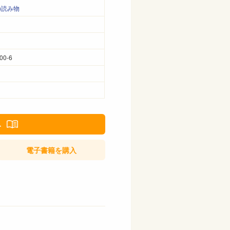
の読み物
00-6
み
電子書籍
を購入