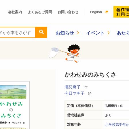
会社案内
よくあるご質問
お問い合わせ
English
お知らせ
イベント
あた
かわせみのみちくさ
瀧羽麻子
作
今日マチ子
絵
定価（本体価格）
1,600
円＋税
偕成社在庫
あり
対象年齢
小学校高学年