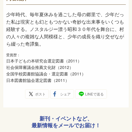
2011年7月
発売日
少年時代、毎年夏休みを過ごした母の郷里で、少年だっ
た私は現実とも幻ともつかない奇妙な出来事をいくつも
経験する。ノスタルジー漂う昭和３０年代を舞台に、村
の人々の複雑な人間模様と、少年の成長を織り交ぜなが
ら綴った奇譚集。
受賞歴：
日本子どもの本研究会選定図書（2011）
社会保障審議会推薦文化財（2012）
全国学校図書館協議会・選定図書（2011）
日本図書館協会選定図書（2011）
ポスト
シェア
LINEで送る
新刊・イベントなど、
最新情報をメールでお届け！