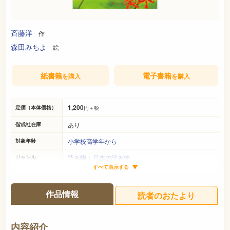
斉藤洋
作
森田みちよ
絵
紙書籍
電子書籍
を購入
を購入
1,200
定価（本体価格）
円＋税
あり
偕成社在庫
小学校高学年から
対象年齢
読み物
>
日本の読み物
ジャンル
すべて表示する
20cm×14cm
サイズ（判型）
223ページ
ページ数
作品情報
読者のおたより
978-4-03-727130-5
ISBN
913
NDC
内容紹介