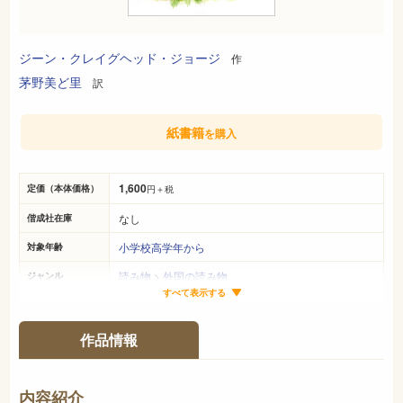
ジーン・クレイグヘッド・ジョージ
作
茅野美ど里
訳
紙書籍
を購入
1,600
定価（本体価格）
円＋税
なし
偕成社在庫
小学校高学年から
対象年齢
読み物
>
外国の読み物
ジャンル
すべて表示する
20cm×14cm
サイズ（判型）
278ページ
ページ数
作品情報
978-4-03-726740-7
ISBN
933
NDC
内容紹介