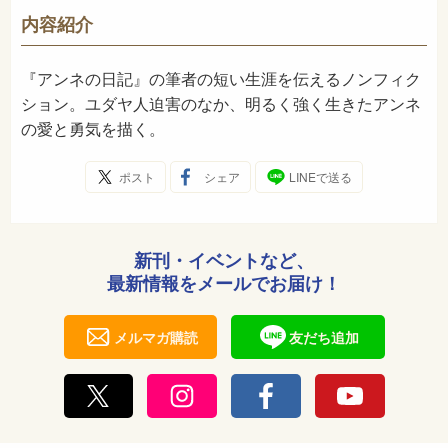
-
NDC
内容紹介
1968年12月
発売日
『アンネの日記』の筆者の短い生涯を伝えるノンフィク
ション。ユダヤ人迫害のなか、明るく強く生きたアンネ
の愛と勇気を描く。
ポスト
シェア
LINEで送る
新刊・イベントなど、
最新情報をメールでお届け！
メルマガ購読
友だち追加