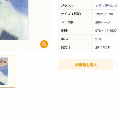
ジャンル
文庫
>
現代の
サイズ（判型）
19cm×13cm
ページ数
260ページ
ISBN
978-4-03-6527
NDC
913
発売日
2011年7月
紙書籍
を購入