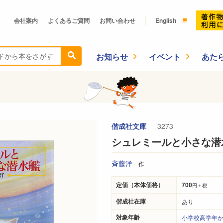
会社案内
よくあるご質問
お問い合わせ
English
お知らせ
イベント
あた
偕成社文庫
3273
シュレミールと小さな潜
斉藤洋
作
定価（本体価格）
700
円＋税
偕成社在庫
あり
対象年齢
小学校高学年