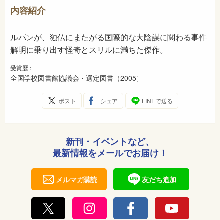
953
NDC
内容紹介
2005年9月
発売日
ルパンが、独仏にまたがる国際的な大陰謀に関わる事件
解明に乗り出す怪奇とスリルに満ちた傑作。
受賞歴：
全国学校図書館協議会・選定図書（2005）
ポスト
シェア
LINEで送る
新刊・イベントなど、
最新情報をメールでお届け！
メルマガ購読
友だち追加