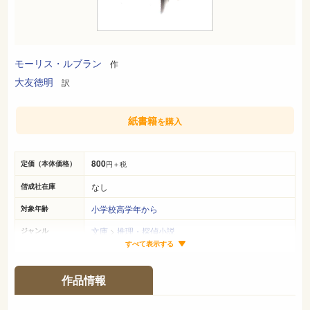
モーリス・ルブラン
作
大友徳明
訳
紙書籍
を購入
800
定価（本体価格）
円＋税
なし
偕成社在庫
小学校高学年から
対象年齢
文庫
>
推理・探偵小説
ジャンル
すべて表示する
19cm×13cm
サイズ（判型）
376ページ
ページ数
作品情報
978-4-03-652580-5
ISBN