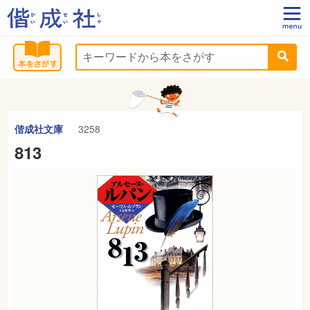
偕成社文庫
3258
813