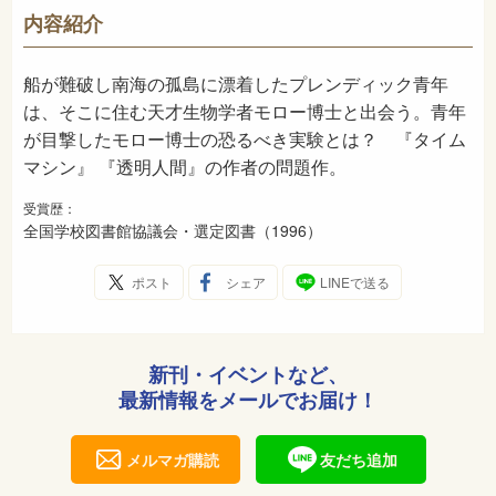
933
NDC
内容紹介
1996年8月
発売日
船が難破し南海の孤島に漂着したプレンディック青年
は、そこに住む天才生物学者モロー博士と出会う。青年
が目撃したモロー博士の恐るべき実験とは？ 『タイム
マシン』 『透明人間』の作者の問題作。
受賞歴：
全国学校図書館協議会・選定図書（1996）
ポスト
シェア
LINEで送る
新刊・イベントなど、
最新情報をメールでお届け！
メルマガ購読
友だち追加