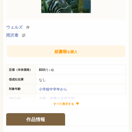
ウェルズ
作
雨沢泰
訳
紙書籍
を購入
800
定価（本体価格）
円＋税
なし
偕成社在庫
小学校中学年から
対象年齢
文庫
>
世界の名作文学
ジャンル
すべて表示する
B6判
サイズ（判型）
-ページ
ページ数
作品情報
978-4-03-652140-1
ISBN