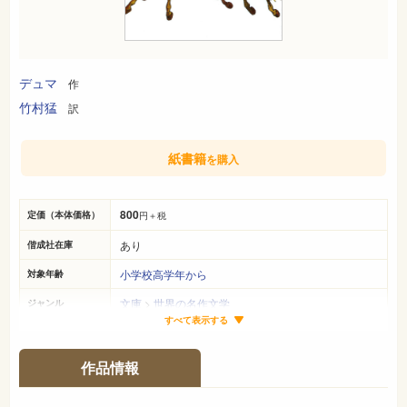
デュマ
作
竹村猛
訳
紙書籍
を購入
800
定価（本体価格）
円＋税
あり
偕成社在庫
小学校高学年から
対象年齢
文庫
>
世界の名作文学
ジャンル
すべて表示する
B6判
サイズ（判型）
-ページ
ページ数
作品情報
978-4-03-651520-2
ISBN