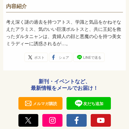
-
NDC
内容紹介
1987年12月
発売日
考え深く謎の過去を持つアトス、学識と気品をかねそな
えたアラミス、気のいい巨漢ポルトスと、共に王妃を救
ったダルタニャンは、貴婦人の顔と悪魔の心を持つ美女
ミラディーに誘惑されるが…。
ポスト
シェア
LINEで送る
新刊・イベントなど、
最新情報をメールでお届け！
メルマガ購読
友だち追加