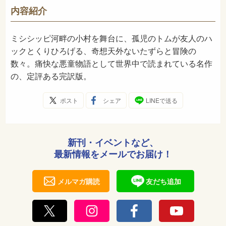
933
NDC
内容紹介
1975年11月
発売日
ミシシッピ河畔の小村を舞台に、孤児のトムが友人のハ
ックとくりひろげる、奇想天外ないたずらと冒険の
数々。痛快な悪童物語として世界中で読まれている名作
の、定評ある完訳版。
ポスト
シェア
LINEで送る
新刊・イベントなど、
最新情報をメールでお届け！
メルマガ購読
友だち追加