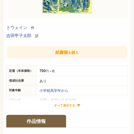
トウェイン
作
吉田甲子太郎
訳
紙書籍
を購入
700
定価（本体価格）
円＋税
あり
偕成社在庫
小学校高学年から
対象年齢
文庫
>
世界の名作文学
ジャンル
すべて表示する
B6判
サイズ（判型）
-ページ
ページ数
作品情報
978-4-03-650050-5
ISBN