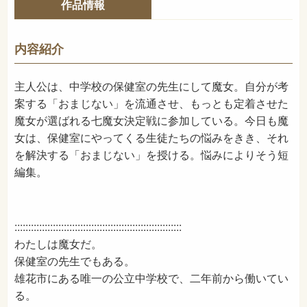
作品情報
978-4-03-649210-7
ISBN
913
NDC
内容紹介
2022年12月
発売日
主人公は、中学校の保健室の先生にして魔女。自分が考
案する「おまじない」を流通させ、もっとも定着させた
魔女が選ばれる七魔女決定戦に参加している。今日も魔
女は、保健室にやってくる生徒たちの悩みをきき、それ
を解決する「おまじない」を授ける。悩みによりそう短
編集。
:::::::::::::::::::::::::::::::::::::::::::::::::::::::::::::
わたしは魔女だ。
保健室の先生でもある。
雄花市にある唯一の公立中学校で、二年前から働いてい
る。