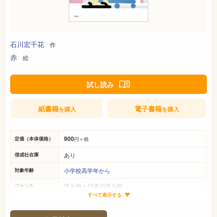
石川宏千花
作
赤
絵
試し読み
紙書籍
電子書籍
を購入
を購入
900
定価（本体価格）
円＋税
あり
偕成社在庫
小学校高学年から
対象年齢
読み物
>
日本の読み物
ジャンル
すべて表示する
19cm×13cm
サイズ（判型）
158ページ
ページ数