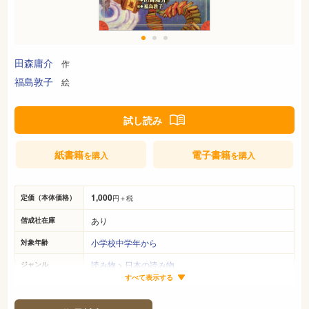
田森庸介
作
福島敦子
絵
試し読み
紙書籍
電子書籍
を購入
を購入
1,000
定価（本体価格）
円＋税
あり
偕成社在庫
小学校中学年から
対象年齢
読み物
>
日本の読み物
ジャンル
すべて表示する
19cm×13cm
サイズ（判型）
166ページ
ページ数