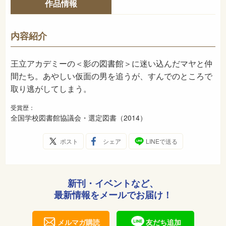
作品情報
978-4-03-647020-4
ISBN
913
NDC
内容紹介
2013年12月
発売日
王立アカデミーの＜影の図書館＞に迷い込んだマヤと仲
間たち。あやしい仮面の男を追うが、すんでのところで
取り逃がしてしまう。
受賞歴：
全国学校図書館協議会・選定図書（2014）
ポスト
シェア
LINEで送る
新刊・イベントなど、
最新情報をメールでお届け！
メルマガ購読
友だち追加