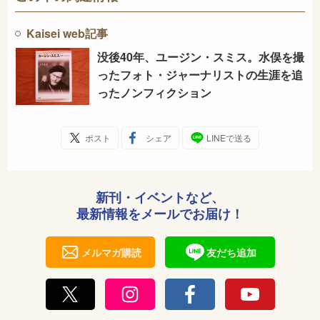
まな障害が発生し、生命を落とした人もいました。お母
さんのお腹のなかで、有機水銀におかされた子どもたち
Kaisei web記事
は、生まれながらにしてこの水俣病に苦しみました。
没後40年、ユージン・スミス。水俣を撮
遺族や被害者が、化学工場の責任を追及して立ち上がり
ったフォト・ジャーナリストの生涯を追
ました。やがて患者さんたちは保障を勝ち取り、環境汚
ったノンフィクション
染対策も立てられましたが、亡くなった人たちは、そこ
なわれた健康は取り戻せません。
ユージンは、この水俣病を取材するために、ニューヨー
ポスト
シェア
LINEで送る
クから水俣に移り住み、水俣の悲劇と患者さんたちのた
たかいを世界に伝えました。ユージンの写真は、環境汚
染のおそろしさを知らしめると同時に、きびしい状況の
新刊・イベントなど、
なかで、たたかい続ける人々の輝きをも撮りおさめ、世
最新情報をメールでお届け！
界に、衝撃と感動をあたえました。
ユージンは、アメリカと日本が激戦をくりひろげた太平
メルマガ購読
友だち追加
洋戦争で、戦場カメラマンとして認められました。戦場
では、日本軍の砲弾によって大けがをします。戦後も、
復興する日本を写真におさめました。やがて日系人の女
性と結婚します。ユージンは日本を見つめ続けた報道写