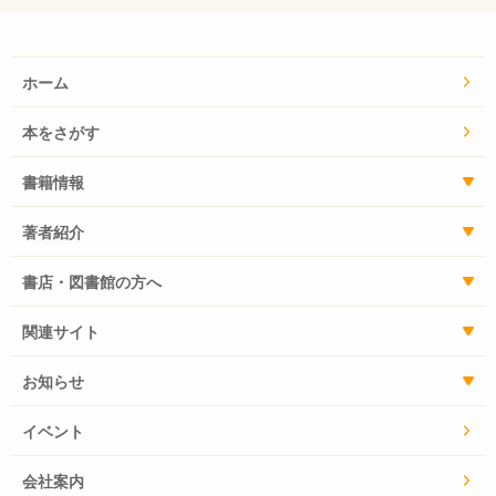
真家だったのです。彼は水俣の写真を残して1978年に亡
くなりました。「水俣」はユージンの撮り続けた日本の
最終章となりました。
ホーム
ユージンはどのように日本を見て、どのような写真を撮
ったのか。彼の写真には私たちの生きる日本社会のこの
本をさがす
60年の歴史が見えます。水俣病がはじめて正式に認めら
書籍情報
れてから、今年でちょうど50年が経ちました。この本が
ユージンの写真と日本社会の歩みを、もういちど見なお
著者紹介
す契機になってくれればと思います。（土方正志）
書店・図書館の方へ
関連サイト
お知らせ
イベント
会社案内