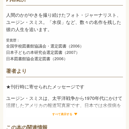
2006年2月
発売日
人間のかがやきを撮り続けたフォト・ジャーナリスト、
ユージン・スミス。「水俣」など、数々の名作を残した
彼の人生を追います。
受賞歴：
全国学校図書館協議会・選定図書（2006）
日本子どもの本研究会選定図書（2007）
日本図書館協会選定図書（2006）
著者より
★刊行時に寄せられたメッセージです
ユージン・スミスは、太平洋戦争から1970年代にかけて
活躍したアメリカの報道写真家です。日本では水俣病を
撮影した報道写真家として知られています。
すべて表示する
水俣病とは、熊本県水俣市で発生した公害病です。化学
工場の排水に含まれた有機水銀によって、住民にさまざ
この本の関連情報