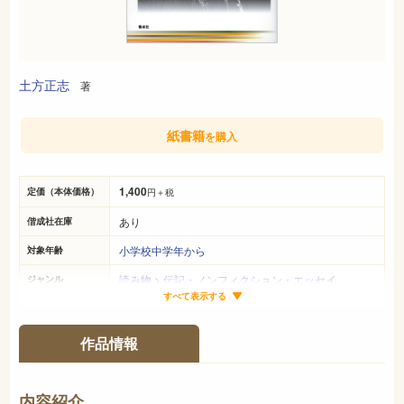
土方正志
著
紙書籍
を購入
1,400
定価（本体価格）
円＋税
あり
偕成社在庫
小学校中学年から
対象年齢
読み物
>
伝記・ノンフィクション・エッセイ
ジャンル
すべて表示する
22cm×16cm
サイズ（判型）
158ページ
ページ数
作品情報
978-4-03-645030-5
ISBN
289
NDC
内容紹介