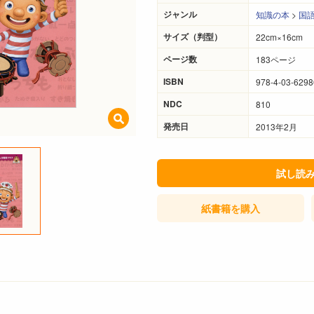
ジャンル
知識の本
>
国
サイズ（判型）
22cm×16cm
ページ数
183ページ
ISBN
978-4-03-6298
NDC
810
発売日
2013年2月
試し読
紙書籍
を購入