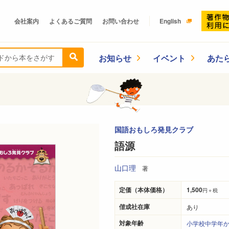
会社案内
よくあるご質問
お問い合わせ
English
お知らせ
イベント
あた
国語おもしろ発見クラブ
語源
山口理
著
定価（本体価格）
1,500
円＋税
偕成社在庫
あり
対象年齢
小学校中学年