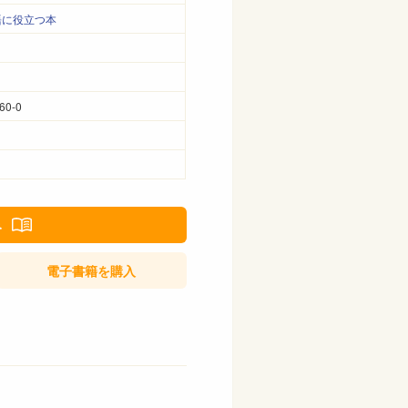
語に役立つ本
60-0
み
電子書籍
を購入