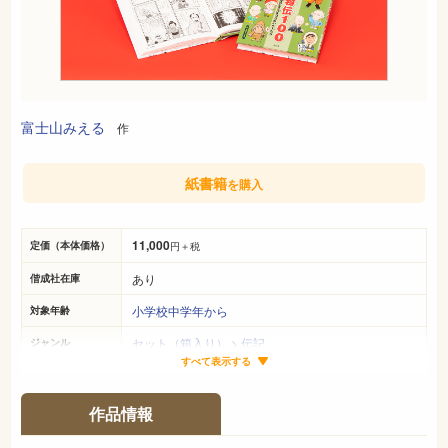
富士山みえる
作
紙書籍
を購入
11,000
定価（本体価格）
円＋税
あり
偕成社在庫
小学校中学年から
対象年齢
セット（箱入り）
>
伝記
ジャンル
すべて表示する
27cm×20cm
サイズ（判型）
平均134ページ
ページ数
作品情報
978-4-03-544601-9
ISBN