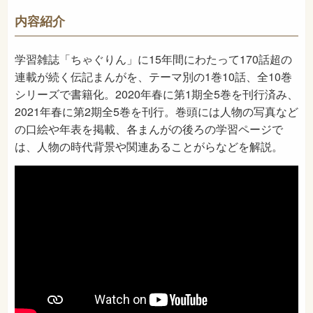
289
NDC
内容紹介
2021年4月
発売日
学習雑誌「ちゃぐりん」に15年間にわたって170話超の
連載が続く伝記まんがを、テーマ別の1巻10話、全10巻
シリーズで書籍化。2020年春に第1期全5巻を刊行済み、
2021年春に第2期全5巻を刊行。巻頭には人物の写真など
の口絵や年表を掲載、各まんがの後ろの学習ページで
は、人物の時代背景や関連あることがらなどを解説。