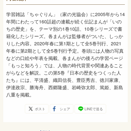
2020年3月
発売日
学習雑誌「ちゃぐりん」（家の光協会）に2005年から14
年間にわたって160話超の連載が続く伝記まんが「いの
ちの歴史」を、テーマ別の1巻10話、10巻シリーズで書
籍化したシリーズ。各まんがは監修者がついた、しっか
りした内容。2020年春に第1期として全5巻刊行、2021
年春に第2期として全5巻刊行予定。巻頭には人物の写真
などの口絵や年表を掲載、各まんがの後ろの学習ページ
「もっと知ろう」では、人物の時代背景や関連あること
がらなどを解説。この第5巻『日本の歴史をつくった人
たち』には、平清盛、織田信長、豊臣秀吉、徳川家康、
伊達政宗、勝海舟、西郷隆盛、岩崎弥太郎、篤姫、新島
八重を掲載。
ポスト
シェア
LINEで送る