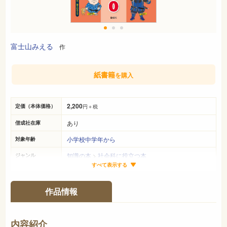
富士山みえる
作
紙書籍
を購入
2,200
定価（本体価格）
円＋税
あり
偕成社在庫
小学校中学年から
対象年齢
知識の本
>
社会科に役立つ本
ジャンル
すべて表示する
27cm×19cm
サイズ（判型）
142ページ
ページ数
作品情報
978-4-03-544550-0
ISBN
289
NDC
内容紹介