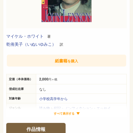
マイケル・ホワイト
著
乾侑美子（いぬいゆみこ）
訳
紙書籍
を購入
2,000
定価（本体価格）
円＋税
なし
偕成社在庫
小学校高学年から
対象年齢
読み物
>
伝記・ノンフィクション・エッセイ
ジャンル
すべて表示する
22cm×16cm
サイズ（判型）
190ページ
ページ数
作品情報