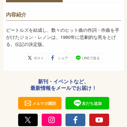
978-4-03-542320-1
ISBN
289
NDC
内容紹介
1999年4月
発売日
ビートルズを結成し、数々のヒット曲の作詞・作曲を手
がけたジョン・レノンは、1980年に悲劇的な死をとげ
る。伝記の決定版。
ポスト
シェア
LINEで送る
新刊・イベントなど、
最新情報をメールでお届け！
メルマガ購読
友だち追加