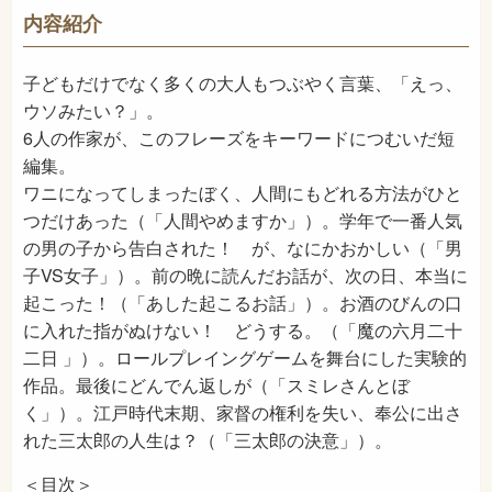
913
NDC
内容紹介
2022年2月
発売日
子どもだけでなく多くの大人もつぶやく言葉、「えっ、
ウソみたい？」。
6人の作家が、このフレーズをキーワードにつむいだ短
編集。
ワニになってしまったぼく、人間にもどれる方法がひと
つだけあった（「人間やめますか」）。学年で一番人気
の男の子から告白された！ が、なにかおかしい（「男
子VS女子」）。前の晩に読んだお話が、次の日、本当に
起こった！（「あした起こるお話」）。お酒のびんの口
に入れた指がぬけない！ どうする。（「魔の六月二十
二日 」）。ロールプレイングゲームを舞台にした実験的
作品。最後にどんでん返しが（「スミレさんとぼ
く」）。江戸時代末期、家督の権利を失い、奉公に出さ
れた三太郎の人生は？（「三太郎の決意」）。
＜目次＞