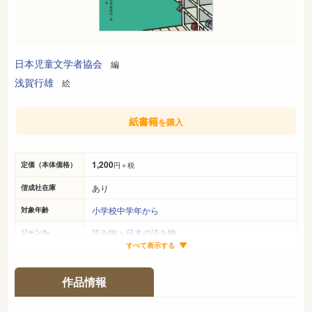
日本児童文学者協会
編
浅賀行雄
絵
紙書籍
を購入
1,200
定価（本体価格）
円＋税
あり
偕成社在庫
小学校中学年から
対象年齢
読み物
>
日本の読み物
ジャンル
すべて表示する
19cm×13cm
サイズ（判型）
190ページ
ページ数
作品情報
978-4-03-539860-8
ISBN