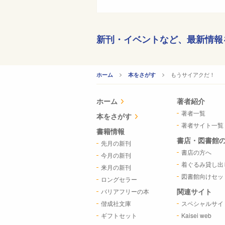
新刊・イベントなど、
最新情報
CURRENT:
もうサイアクだ！
ホーム
本をさがす
ホーム
著者紹介
著者一覧
本をさがす
著者サイト一覧
書籍情報
書店・図書館
先月の新刊
書店の方へ
今月の新刊
着ぐるみ貸し出
来月の新刊
図書館向けセッ
ロングセラー
関連サイト
バリアフリーの本
偕成社文庫
スペシャルサイ
ギフトセット
Kaisei web