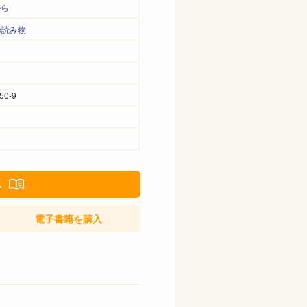
から
の読み物
50-9
み
電子書籍
を購入