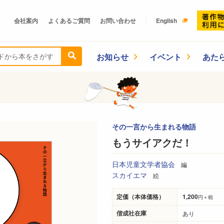
会社案内
よくあるご質問
お問い合わせ
English
お知らせ
イベント
あた
その一言から生まれる物語
もうサイアクだ！
日本児童文学者協会
編
スカイエマ
絵
定価（本体価格）
1,200
円＋税
偕成社在庫
あり