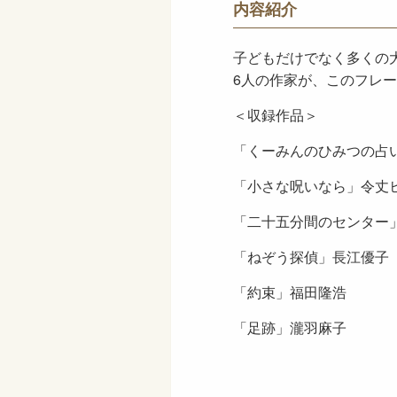
内容紹介
子どもだけでなく多くの
6人の作家が、このフレ
＜収録作品＞
「くーみんのひみつの占
「小さな呪いなら」令丈
「二十五分間のセンター
「ねぞう探偵」長江優子
「約束」福田隆浩
「足跡」瀧羽麻子