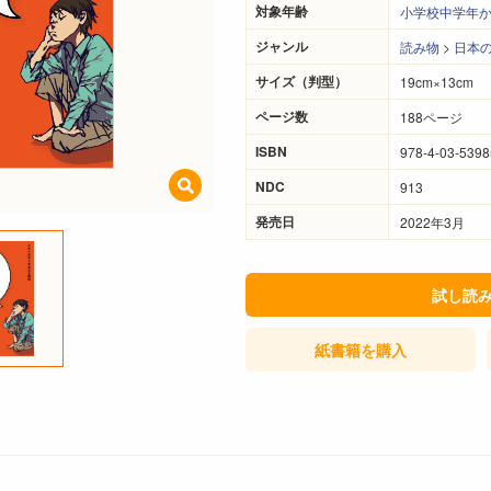
対象年齢
小学校中学年
ジャンル
読み物
>
日本
サイズ（判型）
19cm×13cm
ページ数
188ページ
ISBN
978-4-03-5398
NDC
913
発売日
2022年3月
試し読
紙書籍
を購入