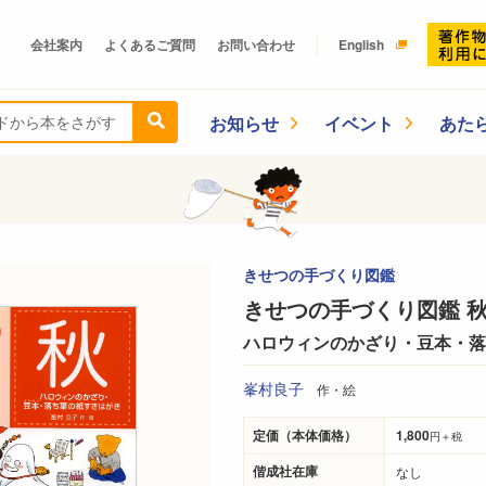
会社案内
よくあるご質問
お問い合わせ
English
お知らせ
イベント
あた
きせつの手づくり図鑑
きせつの手づくり図鑑 
ハロウィンのかざり・豆本・
峯村良子
作・絵
定価（本体価格）
1,800
円＋税
偕成社在庫
なし