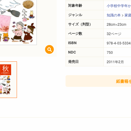
対象年齢
小学校中学年
ジャンル
知識の本
>
家
サイズ（判型）
28cm×23cm
ページ数
32ページ
ISBN
978-4-03-5334
NDC
750
発売日
2011年2月
紙書籍