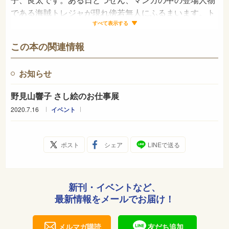
である海賊トレジャが現れ傍若無人にふるまいます。ト
レジャの自分勝手で乱暴な言動に困り果てる良太です
すべて表示する
が、それでもいつのまにかトレジャが好きになっていき
この本の関連情報
ます。自分の苦手なタイプの相手を好きになっていく過
程がユーモラスに語られます。
お知らせ
野見山響子 さし絵のお仕事展
2020.7.16
イベント
ポスト
シェア
LINEで送る
新刊・イベントなど、
最新情報をメールでお届け！
メルマガ購読
友だち追加