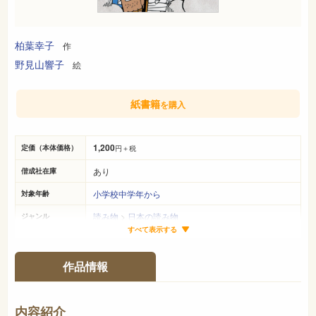
柏葉幸子
作
野見山響子
絵
紙書籍
を購入
1,200
定価（本体価格）
円＋税
あり
偕成社在庫
小学校中学年から
対象年齢
読み物
>
日本の読み物
ジャンル
すべて表示する
22cm×16cm
サイズ（判型）
126ページ
ページ数
作品情報
978-4-03-530750-1
ISBN
913
NDC
内容紹介