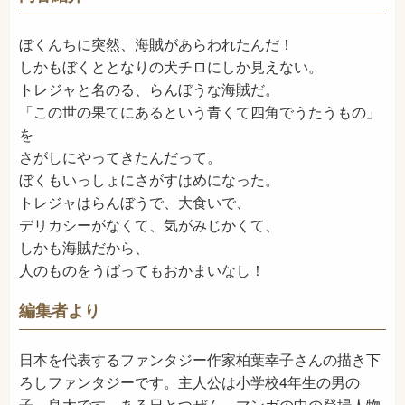
2019年6月
発売日
ぼくんちに突然、海賊があらわれたんだ！
しかもぼくととなりの犬チロにしか見えない。
トレジャと名のる、らんぼうな海賊だ。
「この世の果てにあるという青くて四角でうたうもの」
を
さがしにやってきたんだって。
ぼくもいっしょにさがすはめになった。
トレジャはらんぼうで、大食いで、
デリカシーがなくて、気がみじかくて、
しかも海賊だから、
人のものをうばってもおかまいなし！
編集者より
日本を代表するファンタジー作家柏葉幸子さんの描き下
ろしファンタジーです。主人公は小学校4年生の男の
子、良太です。ある日とつぜん、マンガの中の登場人物