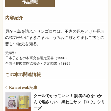
作品情報
978-4-03-528280-8
ISBN
913
NDC
内容紹介
1996年4月
発売日
貝がら島を訪れたサンゴロウは、不慮の死をとげた長老
の権力争いにまきこまれ、うみねこ族とやまねこ族との
悲しい歴史を知る。
受賞歴：
日本子どもの本研究会選定図書（1996）
全国学校図書館協議会・選定図書（1996）
この本の関連情報
Kaisei web記事
クールでかっこいい！ 読者の心をつか
んで離さない「黒ねこサンゴロウ」シリ
ーズ