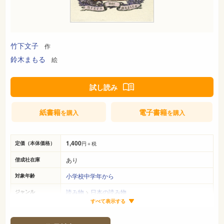
竹下文子
作
鈴木まもる
絵
試し読み
紙書籍
電子書籍
を購入
を購入
1,400
定価（本体価格）
円＋税
あり
偕成社在庫
小学校中学年から
対象年齢
読み物
>
日本の読み物
ジャンル
すべて表示する
22cm×16cm
サイズ（判型）
134ページ
ページ数